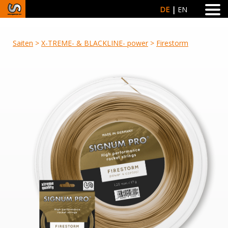
DE
EN
Saiten
>
X-TREME- & BLACKLINE- power
>
Firestorm